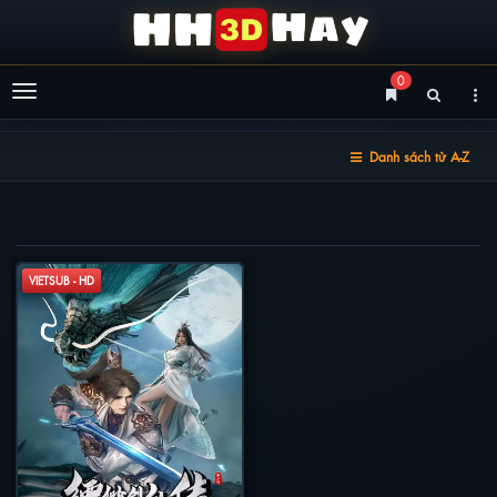
0
Menu
Danh sách từ A-Z
PHIÊU MIỂU KIẾM TIÊN TRUYỆN
VIETSUB - HD