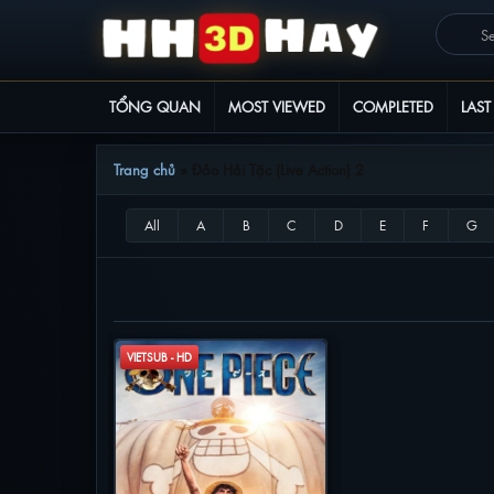
TỔNG QUAN
MOST VIEWED
COMPLETED
LAST
Trang chủ
»
Đảo Hải Tặc (Live Action) 2
ĐẢO HẢI TẶC (LIVE ACTION) 2
VIETSUB - HD