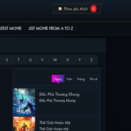
Phim yêu thích
0
ATEST MOVIE
LIST MOVIE FROM A TO Z
XEM NHIỀU
Ngày
Tuần
Tháng
Tất cả
Đấu Phá Thương Khung
Đấu Phá Thương Khung
47 lượt xem
Thế Giới Hoàn Mỹ
Thế Giới Hoàn Mỹ