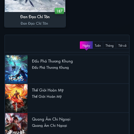
187
Đan Đạo Chí Tôn
Đan Đạo Chí Tôn
XEM NHIỀU
Ngày
Tuần
Tháng
Tất cả
Đấu Phá Thương Khung
Đấu Phá Thương Khung
50 lượt xem
Thế Giới Hoàn Mỹ
Thế Giới Hoàn Mỹ
32 lượt xem
Quang Âm Chi Ngoại
Quang Âm Chi Ngoại
27 lượt xem