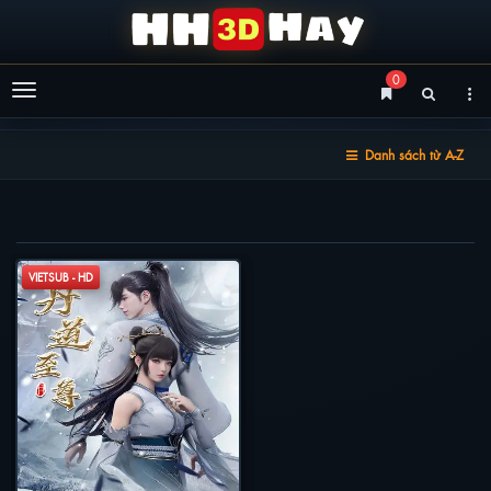
0
Menu
Danh sách từ A-Z
ĐAN ĐẠO CHÍ TÔN
VIETSUB - HD