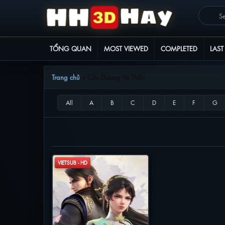
TỔNG QUAN
MOST VIEWED
COMPLETED
LAST
Trang chủ
»
Cửu Dương Võ Thần
CỬU DƯƠNG VÕ THẦN
VIETSUB - HD