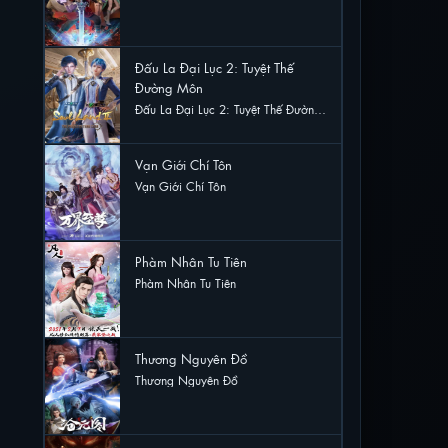
56 lượt xem
Đấu La Đại Lục 2: Tuyệt Thế
Đường Môn
Đấu La Đại Lục 2: Tuyệt Thế Đường
Môn
30 lượt xem
Vạn Giới Chí Tôn
Vạn Giới Chí Tôn
30 lượt xem
Phàm Nhân Tu Tiên
Phàm Nhân Tu Tiên
22 lượt xem
Thương Nguyên Đồ
Thương Nguyên Đồ
20 lượt xem