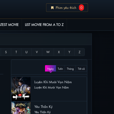
Phim yêu thích
0
ATEST MOVIE
LIST MOVIE FROM A TO Z
XEM NHIỀU
Ngày
Tuần
Tháng
Tất cả
Luyện Khí Mười Vạn Năm
Luyện Khí Mười Vạn Năm
60 lượt xem
Yêu Thần Ký
Yêu Thần Ký