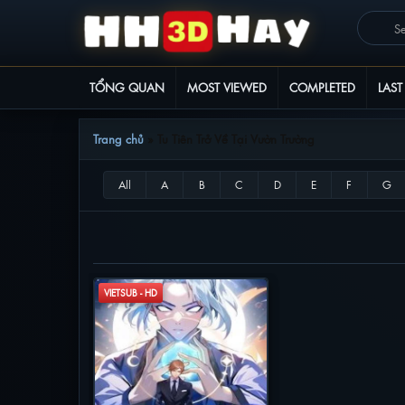
TỔNG QUAN
MOST VIEWED
COMPLETED
LAST
Trang chủ
»
Tu Tiên Trở Về Tại Vườn Trường
TU TIÊN TRỞ VỀ TẠI VƯỜN TRƯỜNG
VIETSUB - HD