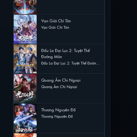
52 lượt xem
Vạn Giới Chí Tôn
Vạn Giới Chí Tôn
30 lượt xem
Đấu La Đại Lục 2: Tuyệt Thế
Đường Môn
Đấu La Đại Lục 2: Tuyệt Thế Đường
Môn
24 lượt xem
Quang Âm Chi Ngoại
Quang Âm Chi Ngoại
15 lượt xem
Thương Nguyên Đồ
Thương Nguyên Đồ
12 lượt xem