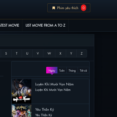
Phim yêu thích
0
ATEST MOVIE
LIST MOVIE FROM A TO Z
XEM NHIỀU
Ngày
Tuần
Tháng
Tất cả
Luyện Khí Mười Vạn Năm
Luyện Khí Mười Vạn Năm
53 lượt xem
Yêu Thần Ký
Yêu Thần Ký