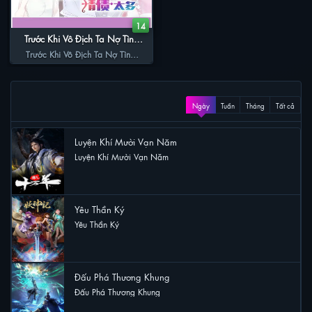
14
Trước Khi Vô Địch Ta Nợ Tình
Quá Nhiều
Trước Khi Vô Địch Ta Nợ Tình
Quá Nhiều
XEM NHIỀU
Ngày
Tuần
Tháng
Tất cả
Luyện Khí Mười Vạn Năm
Luyện Khí Mười Vạn Năm
26 lượt xem
Yêu Thần Ký
Yêu Thần Ký
23 lượt xem
Đấu Phá Thương Khung
Đấu Phá Thương Khung
16 lượt xem