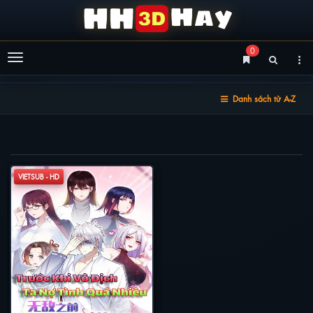
0
Menu
Danh sách từ A-Z
TRƯỚC KHI VÔ ĐỊCH TA NỢ TÌNH QUÁ NHIỀU
VIETSUB - HD