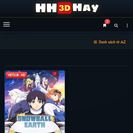
0
Menu
Danh sách từ A-Z
TRÁI ĐẤT ĐÓNG BĂNG
VIETSUB - HD