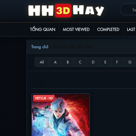
TỔNG QUAN
MOST VIEWED
COMPLETED
LAST
Trang chủ
»
Tinh Vực Bốn Vạn Năm
TINH VỰC BỐN VẠN NĂM
VIETSUB - HD