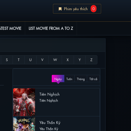
Phim yêu thích
0
ATEST MOVIE
LIST MOVIE FROM A TO Z
XEM NHIỀU
Ngày
Tuần
Tháng
Tất cả
Tiên Nghịch
Tiên Nghịch
48 lượt xem
Yêu Thần Ký
Yêu Thần Ký