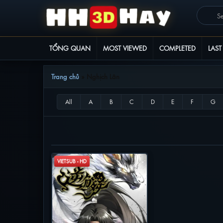
TỔNG QUAN
MOST VIEWED
COMPLETED
LAST
Trang chủ
»
Nghịch Lân
NGHỊCH LÂN
VIETSUB - HD