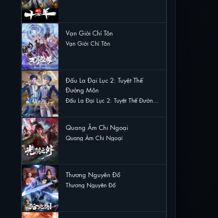
48 lượt xem
Vạn Giới Chí Tôn
Vạn Giới Chí Tôn
30 lượt xem
Đấu La Đại Lục 2: Tuyệt Thế
Đường Môn
Đấu La Đại Lục 2: Tuyệt Thế Đường
Môn
22 lượt xem
Quang Âm Chi Ngoại
Quang Âm Chi Ngoại
15 lượt xem
Thương Nguyên Đồ
Thương Nguyên Đồ
12 lượt xem