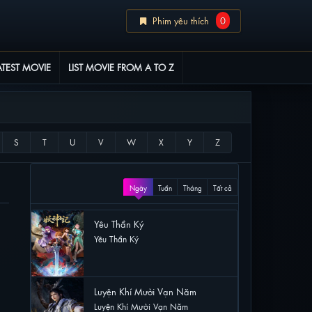
Phim yêu thích
0
ATEST MOVIE
LIST MOVIE FROM A TO Z
XEM NHIỀU
Ngày
Tuần
Tháng
Tất cả
Yêu Thần Ký
Yêu Thần Ký
51 lượt xem
Luyện Khí Mười Vạn Năm
Luyện Khí Mười Vạn Năm