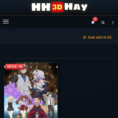
0
Menu
Danh sách từ A-Z
NGÀI THÁM TỬ LẠI BỊ GIẾT
VIETSUB - HD