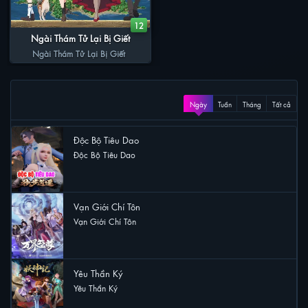
12
Ngài Thám Tử Lại Bị Giết
Ngài Thám Tử Lại Bị Giết
XEM NHIỀU
Ngày
Tuần
Tháng
Tất cả
Độc Bộ Tiêu Dao
Độc Bộ Tiêu Dao
13 lượt xem
Vạn Giới Chí Tôn
Vạn Giới Chí Tôn
11 lượt xem
Yêu Thần Ký
Yêu Thần Ký
9 lượt xem