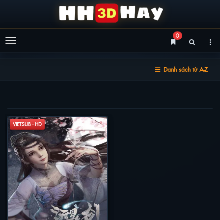
0
Menu
Danh sách từ A-Z
LƯU TINH HUYỄN KIẾM
VIETSUB - HD