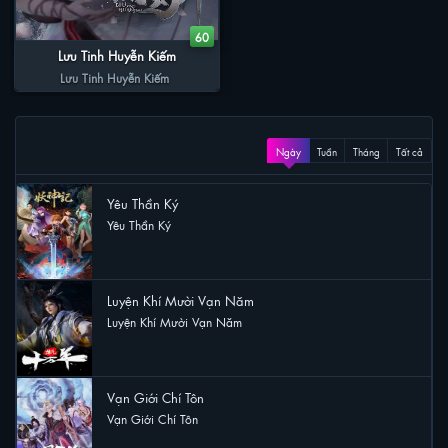
60
Lưu Tinh Huyễn Kiếm
Lưu Tinh Huyễn Kiếm
XEM NHIỀU
Ngày
Tuần
Tháng
Tất cả
Yêu Thần Ký
Yêu Thần Ký
49 lượt xem
Luyện Khí Mười Vạn Năm
Luyện Khí Mười Vạn Năm
48 lượt xem
Vạn Giới Chí Tôn
Vạn Giới Chí Tôn
25 lượt xem