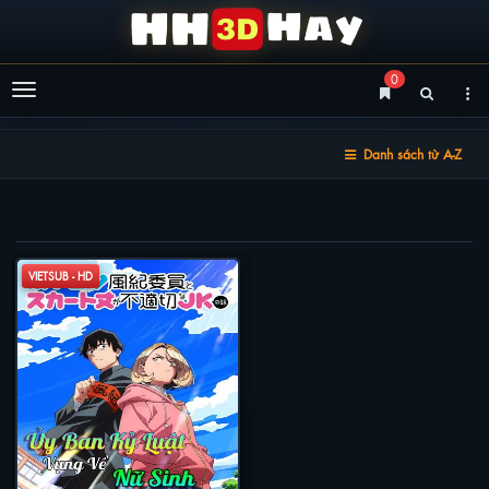
0
Menu
Danh sách từ A-Z
DANH SÁCH TỪ A-Z
VIETSUB - HD