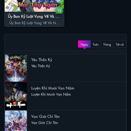
12
Ủy Ban Kỷ Luật Vụng Về Và Nữ
Sinh Mặc Váy Ngắn
Ủy Ban Kỷ Luật Vụng Về Và Nữ
Sinh Mặc Váy Ngắn
XEM NHIỀU
Ngày
Tuần
Tháng
Tất cả
Yêu Thần Ký
Yêu Thần Ký
38 lượt xem
Luyện Khí Mười Vạn Năm
Luyện Khí Mười Vạn Năm
23 lượt xem
Vạn Giới Chí Tôn
Vạn Giới Chí Tôn
19 lượt xem