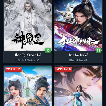
40
16
Thần Tại Quýnh Đồ
Tiên Đế Trở Về
Thần Tại Quýnh Đồ
Tiên Đế Trở Về
VIETSUB - HD
VIETSUB - HD