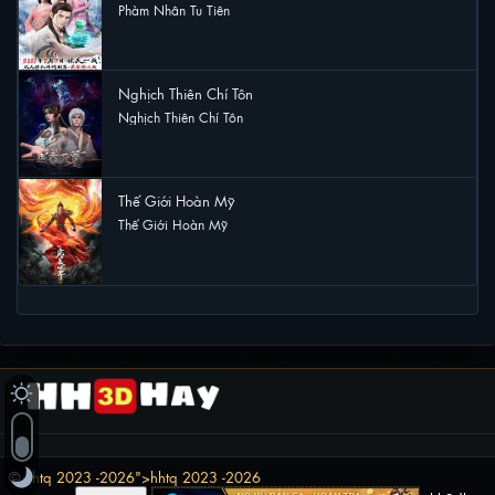
Phàm Nhân Tu Tiên
6 lượt xem
Nghịch Thiên Chí Tôn
Nghịch Thiên Chí Tôn
5 lượt xem
Thế Giới Hoàn Mỹ
Thế Giới Hoàn Mỹ
5 lượt xem
©
hhtq 2023 -2026
">
hhtq 2023 -2026