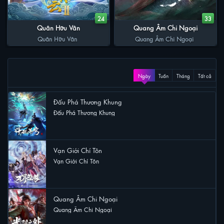
24
33
Quân Hữu Vân
Quang Âm Chi Ngoại
Quân Hữu Vân
Quang Âm Chi Ngoại
XEM NHIỀU
Ngày
Tuần
Tháng
Tất cả
Đấu Phá Thương Khung
Đấu Phá Thương Khung
13 lượt xem
Vạn Giới Chí Tôn
Vạn Giới Chí Tôn
6 lượt xem
Quang Âm Chi Ngoại
Quang Âm Chi Ngoại
4 lượt xem