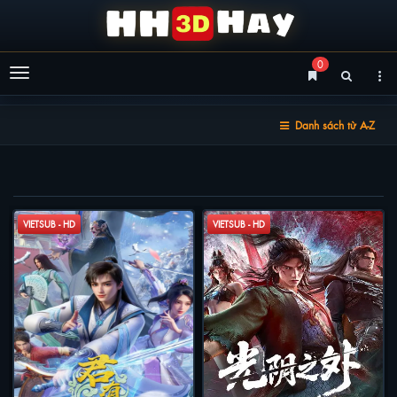
0
Menu
Danh sách từ A-Z
DANH SÁCH TỪ A-Z
VIETSUB - HD
VIETSUB - HD