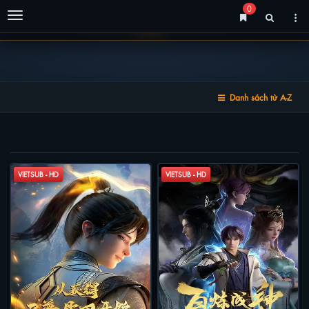
0
Menu
Danh sách từ A-Z
DANH SÁCH TỪ A-Z
VIETSUB - HD
VIETSUB - HD