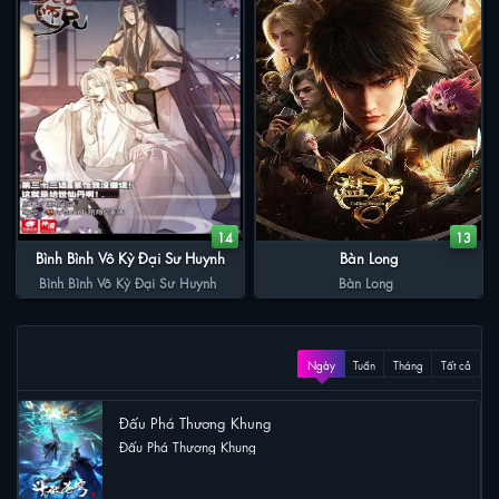
14
13
Bình Bình Vô Kỳ Đại Sư Huynh
Bàn Long
Bình Bình Vô Kỳ Đại Sư Huynh
Bàn Long
XEM NHIỀU
Ngày
Tuần
Tháng
Tất cả
Đấu Phá Thương Khung
Đấu Phá Thương Khung
11 lượt xem