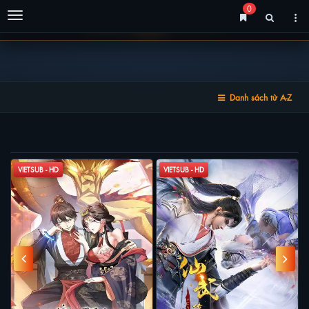
0
Menu
Danh sách từ A-Z
PHIM MỚI CẬP NHẬT
VIETSUB - HD
VIETSUB - HD