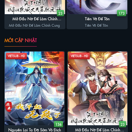
6
23
173
Mở Đầu Nữ Đế Làm Chính
Tiên Võ Đế Tôn
Cung
Mở Đầu Nữ Đế Làm Chính Cung
Tiên Võ Đế Tôn
MỚI CẬP NHẬT
VIETSUB - HD
VIETSUB - HD
136
23
Nguyên Lai Ta Đã Sớm Vô Địch
Mở Đầu Nữ Đế Làm Chính