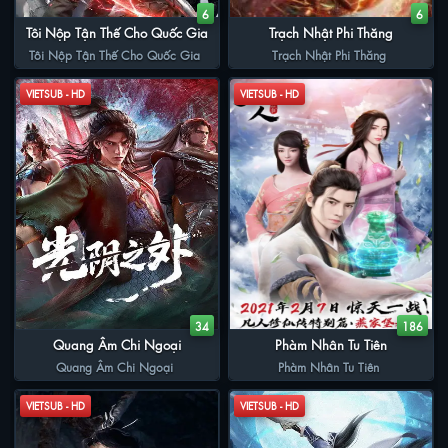
6
6
Tôi Nộp Tận Thế Cho Quốc Gia
Trạch Nhật Phi Thăng
Tôi Nộp Tận Thế Cho Quốc Gia
Trạch Nhật Phi Thăng
VIETSUB - HD
VIETSUB - HD
34
186
Quang Âm Chi Ngoại
Phàm Nhân Tu Tiên
Quang Âm Chi Ngoại
Phàm Nhân Tu Tiên
VIETSUB - HD
VIETSUB - HD