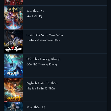
Yêu Thần Ký
Yêu Thần Ký
30 lượt xem
Luyện Khí Mười Vạn Năm
Luyện Khí Mười Vạn Năm
29 lượt xem
Đấu Phá Thương Khung
Đấu Phá Thương Khung
22 lượt xem
Nghịch Thiên Tà Thần
Nghịch Thiên Tà Thần
22 lượt xem
Mục Thần Ký